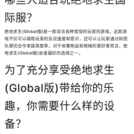
际服？
绝地求生(Global版)是一款适合各种类型的玩家的游戏。这款游
戏不仅可以锻炼玩家的反应速度和意识，还可以让玩家通过和团
队密切合作来提高胜率。对于收集物品和枪械的爱好者而言，绝
地求生(Global版)会是最好的选择之一。
为了充分享受绝地求生
(Global版)带给你的乐
趣，你需要什么样的设
备？