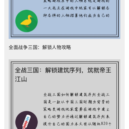
全面战争三国：解锁人物攻略