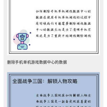
删除手机单机游戏数据中心的数据