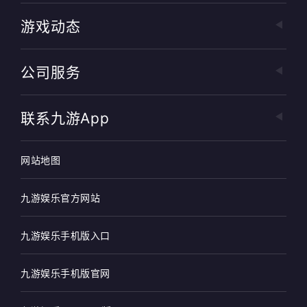
游戏动态
公司服务
联系九游app
网站地图
九游娱乐官方网站
九游娱乐手机版入口
九游娱乐手机版官网