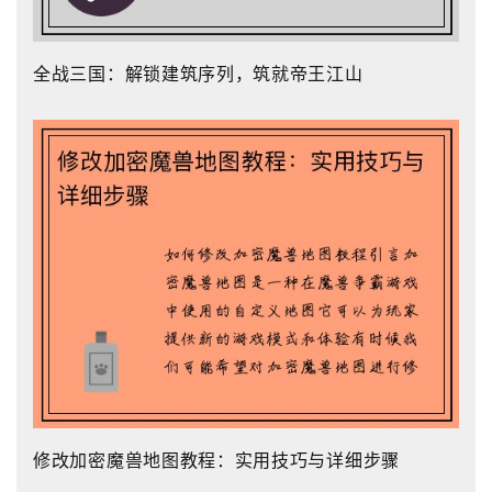
全战三国：解锁建筑序列，筑就帝王江山
修改加密魔兽地图教程：实用技巧与详细步骤