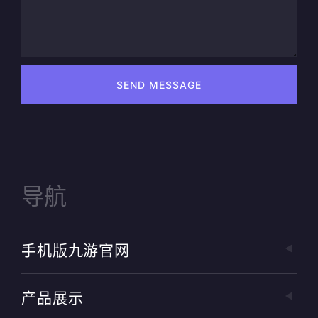
SEND MESSAGE
导航
手机版九游官网
产品展示