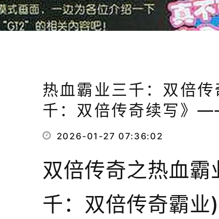
热血霸业三千：双倍传
千：双倍传奇续写》—
2026-01-27 07:36:02
双倍传奇之热血霸
千：双倍传奇霸业