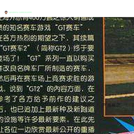
首页
产品展示