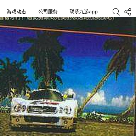
游戏动态
公司服务
联系九游app
》——恢弘辉煌再续传奇)