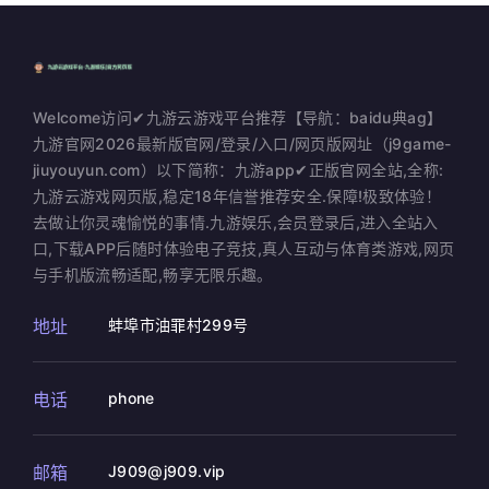
Welcome访问✔九游云游戏平台推荐【导航：baidu典ag】
九游官网2026最新版官网/登录/入口/网页版网址（j9game-
jiuyouyun.com）以下简称：九游app✔正版官网全站,全称:
九游云游戏网页版,稳定18年信誉推荐安全.保障!极致体验！
去做让你灵魂愉悦的事情.九游娱乐,会员登录后,进入全站入
口,下载APP后随时体验电子竞技,真人互动与体育类游戏,网页
与手机版流畅适配,畅享无限乐趣。
地址
蚌埠市油罪村299号
电话
phone
邮箱
J909@j909.vip