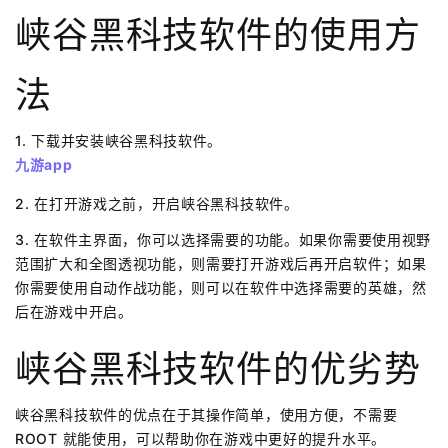
峡谷黑科技软件的使用方
法
1. 下载并安装峡谷黑科技软件。
九游app
2. 在打开游戏之前，开启峡谷黑科技软件。
3. 在软件主界面，你可以选择需要的功能。如果你需要使用视野
范围扩大和全图透视功能，则需要打开游戏后再开启软件；如果
你需要使用自动作战功能，则可以在软件中选择需要的英雄，然
后在游戏中开启。
峡谷黑科技软件的优劣势
峡谷黑科技软件的优点在于其操作简单，使用方便，不需要
ROOT 就能使用，可以帮助你在游戏中更好的提升水平。