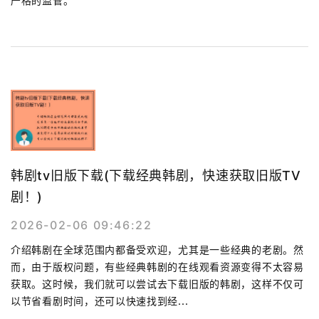
严格的监管。
韩剧tv旧版下载(下载经典韩剧，快速获取旧版TV
剧！)
2026-02-06 09:46:22
介绍韩剧在全球范围内都备受欢迎，尤其是一些经典的老剧。然
而，由于版权问题，有些经典韩剧的在线观看资源变得不太容易
获取。这时候，我们就可以尝试去下载旧版的韩剧，这样不仅可
以节省看剧时间，还可以快速找到经...