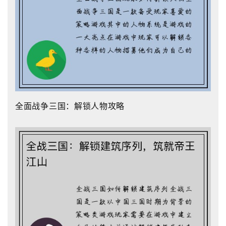
全面战争三国：解锁人物攻略