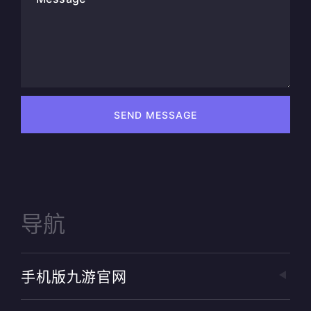
SEND MESSAGE
导航
手机版九游官网