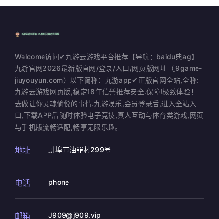
Welcome访问✔九游云游戏平台推荐【导航：baidu典ag】
九游官网2026最新版官网/登录/入口/网页版网址（j9game-
jiuyouyun.com）以下简称：九游app✔正版官网全站,全称:
九游云游戏网页版,稳定18年信誉推荐安全.保障!极致体验！
去做让你灵魂愉悦的事情.九游娱乐,会员登录后,进入全站入
口,下载APP后随时体验电子竞技,真人互动与体育类游戏,网页
与手机版流畅适配,畅享无限乐趣。
地址
蚌埠市油罪村299号
电话
phone
邮箱
J909@j909.vip