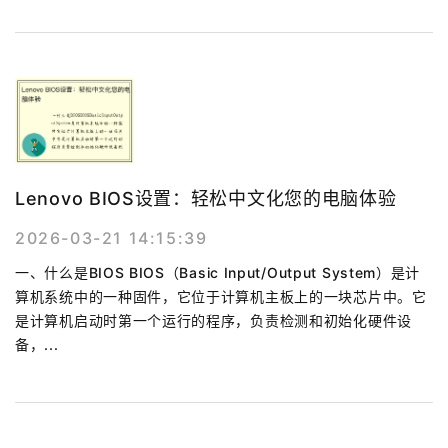
Lenovo BIOS设置：轻松中文化您的电脑体验
2026-03-21 14:15:39
一、什么是BIOS BIOS（Basic Input/Output System）是计
算机系统中的一种固件，它位于计算机主板上的一块芯片中。它
是计算机启动时第一个运行的程序，负责检测和初始化硬件设
备，...