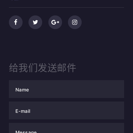
给我们发送邮件
Name
E-mail
Message