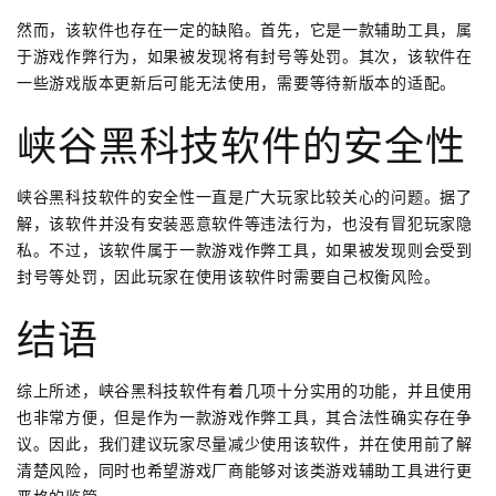
然而，该软件也存在一定的缺陷。首先，它是一款辅助工具，属
于游戏作弊行为，如果被发现将有封号等处罚。其次，该软件在
一些游戏版本更新后可能无法使用，需要等待新版本的适配。
峡谷黑科技软件的安全性
峡谷黑科技软件的安全性一直是广大玩家比较关心的问题。据了
解，该软件并没有安装恶意软件等违法行为，也没有冒犯玩家隐
私。不过，该软件属于一款游戏作弊工具，如果被发现则会受到
封号等处罚，因此玩家在使用该软件时需要自己权衡风险。
结语
综上所述，峡谷黑科技软件有着几项十分实用的功能，并且使用
也非常方便，但是作为一款游戏作弊工具，其合法性确实存在争
议。因此，我们建议玩家尽量减少使用该软件，并在使用前了解
清楚风险，同时也希望游戏厂商能够对该类游戏辅助工具进行更