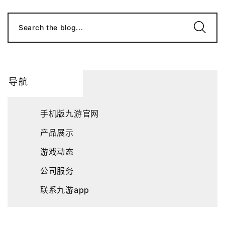
Search the blog...
导航
手机版九游官网
产品展示
游戏动态
公司服务
联系九游app