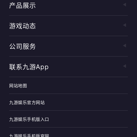
产品展示
游戏动态
公司服务
联系九游app
网站地图
九游娱乐官方网站
九游娱乐手机版入口
九游娱乐手机版官网