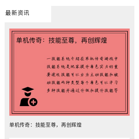
最新资讯
单机传奇：技能至尊，再创辉煌