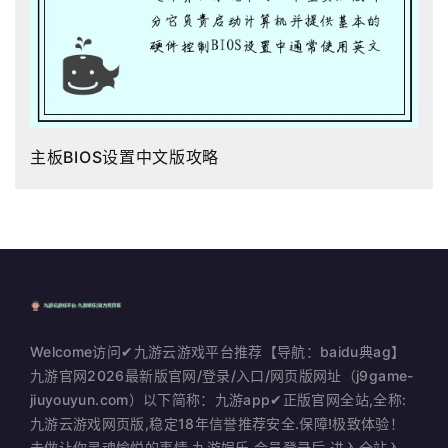
主板BIOS设置中文版攻略
Welcome访问✔九游云游戏平台推荐【导航：baidu典ag】
九游官网2026最新版官网/登录/入口/网页版网址（j9game-
jiuyouyun.com）以下简称：九游app✔正版官网全站,全称:
九游云游戏网页版,稳定18年信誉推荐安全.保障!极致体验！
去做让你灵魂愉悦的事情.九游娱乐,会员登录后,进入全站入