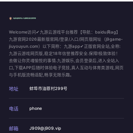
Welcome访问✔九游云游戏平台推荐【导航：baidu典ag】
九游官网2026最新版官网/登录/入口/网页版网址（j9game-
jiuyouyun.com）以下简称：九游app✔正版官网全站,全称:
九游云游戏网页版,稳定18年信誉推荐安全.保障!极致体验！
去做让你灵魂愉悦的事情.九游娱乐,会员登录后,进入全站入
口,下载APP后随时体验电子竞技,真人互动与体育类游戏,网页
与手机版流畅适配,畅享无限乐趣。
地址
蚌埠市油罪村299号
电话
phone
邮箱
J909@j909.vip