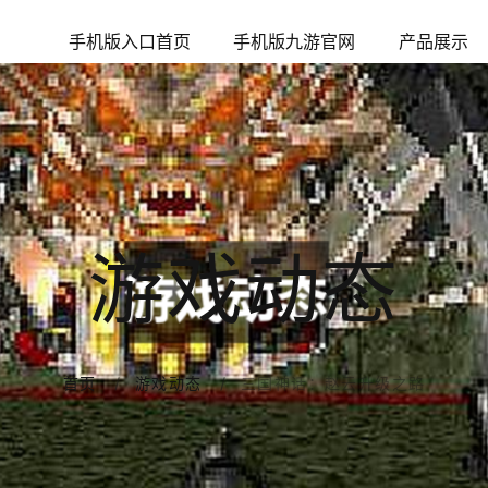
手机版入口首页
手机版九游官网
产品展示
游戏动态
三国神话：赵云升级之路
首页
游戏动态