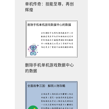
单机传奇：技能至尊，再创
辉煌
删除手机单机游戏数据中心
的数据