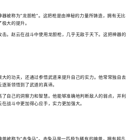
器被称为“龙胆枪”。这把枪是由神秘的力量所铸造，拥有无比
了极大的提升。
攻击。赵云在战斗中使用龙胆枪，几乎无敌于天下。这把神器的
很大的功夫，还通过参悟武道来提升自己的实力。他常常独自去
云逐渐领悟到了武道的真谛。
高了自己的洞察力和智慧。他能够准确地判断敌人的弱点，并利
云在战斗中更加得心应手，实力更加强大。
兽被称为“赤兔马”。赤兔马是一匹极为稀有的神兽，拥有超凡