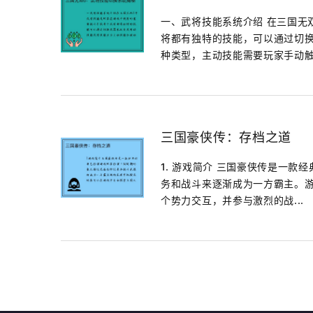
一、武将技能系统介绍 在三国无
将都有独特的技能，可以通过切
种类型，主动技能需要玩家手动触.
三国豪侠传：存档之道
1. 游戏简介 三国豪侠传是一
务和战斗来逐渐成为一方霸主。
个势力交互，并参与激烈的战...