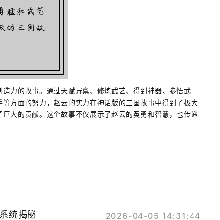
创造力的故事。通过天赋异禀、修炼武艺、得到神器、参悟武
手等方面的努力，赵云的实力在神话版的三国故事中得到了极大
了巨大的贡献。这个故事不仅展示了赵云的英勇和智慧，也传递
换系统揭秘
2026-04-05 14:31:44