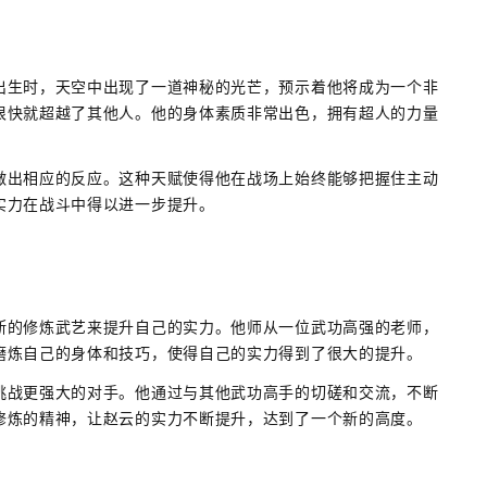
出生时，天空中出现了一道神秘的光芒，预示着他将成为一个非
很快就超越了其他人。他的身体素质非常出色，拥有超人的力量
做出相应的反应。这种天赋使得他在战场上始终能够把握住主动
实力在战斗中得以进一步提升。
断的修炼武艺来提升自己的实力。他师从一位武功高强的老师，
磨炼自己的身体和技巧，使得自己的实力得到了很大的提升。
挑战更强大的对手。他通过与其他武功高手的切磋和交流，不断
修炼的精神，让赵云的实力不断提升，达到了一个新的高度。