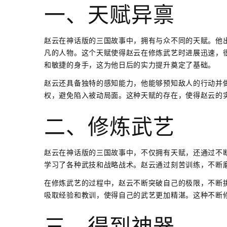
一、天赋异禀
赵云在神话版的三国故事中，拥有与众不同的天赋。他
凡的人物。这个天赋使得赵云在修炼武艺时进展迅速，
和敏捷的身手，这为他日后的实力提升奠定了基础。
赵云还具备独特的感知能力，他能够预知敌人的行动并
权，避免陷入被动局面。这种天赋的存在，使得赵云的
二、修炼武艺
赵云在神话版的三国故事中，不仅拥有天赋，还通过不
学习了各种武技和战略战术。赵云通过刻苦训练，不断
在修炼武艺的过程中，赵云不断突破自己的极限，不断
吸取经验和教训，使得自己的武艺更加精湛。这种不断
三、得到神器