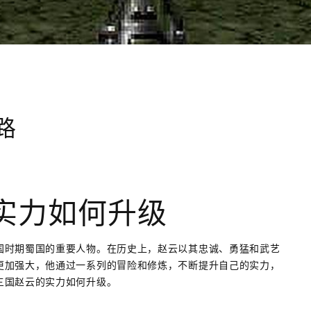
路
实力如何升级
国时期蜀国的重要人物。在历史上，赵云以其忠诚、勇猛和武艺
更加强大，他通过一系列的冒险和修炼，不断提升自己的实力，
三国赵云的实力如何升级。