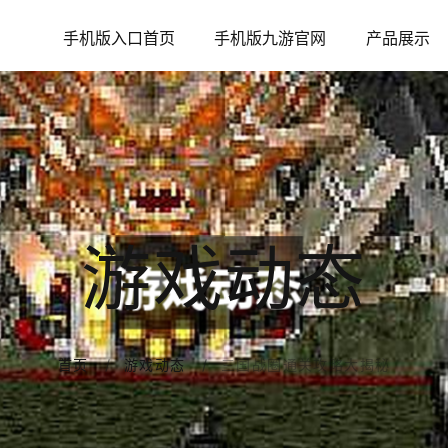
手机版入口首页
手机版九游官网
产品展示
游戏动态
三国战圈通关攻略大揭秘
首页
游戏动态