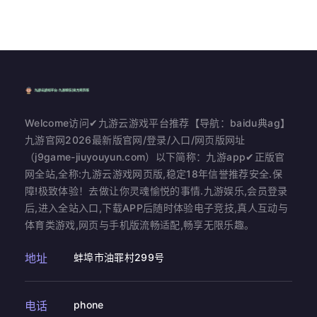
Welcome访问✔九游云游戏平台推荐【导航：baidu典ag】
九游官网2026最新版官网/登录/入口/网页版网址
（j9game-jiuyouyun.com）以下简称：九游app✔正版官
网全站,全称:九游云游戏网页版,稳定18年信誉推荐安全.保
障!极致体验！去做让你灵魂愉悦的事情.九游娱乐,会员登录
后,进入全站入口,下载APP后随时体验电子竞技,真人互动与
体育类游戏,网页与手机版流畅适配,畅享无限乐趣。
地址
蚌埠市油罪村299号
电话
phone