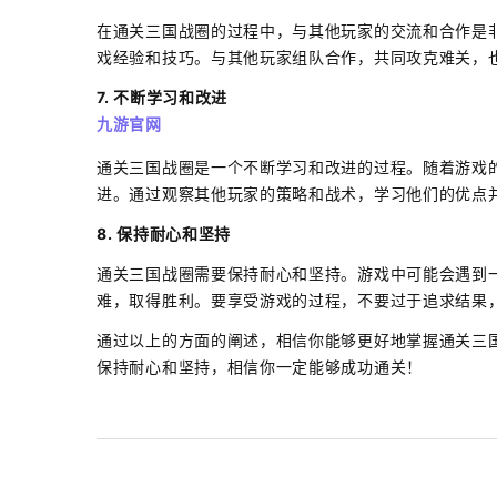
在通关三国战圈的过程中，与其他玩家的交流和合作是
戏经验和技巧。与其他玩家组队合作，共同攻克难关，
7. 不断学习和改进
九游官网
通关三国战圈是一个不断学习和改进的过程。随着游戏
进。通过观察其他玩家的策略和战术，学习他们的优点
8. 保持耐心和坚持
通关三国战圈需要保持耐心和坚持。游戏中可能会遇到
难，取得胜利。要享受游戏的过程，不要过于追求结果
通过以上的方面的阐述，相信你能够更好地掌握通关三
保持耐心和坚持，相信你一定能够成功通关！