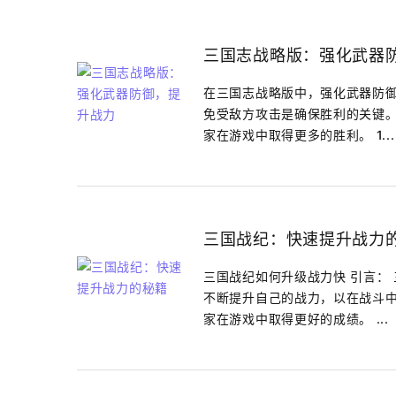
三国志战略版：强化武器
在三国志战略版中，强化武器防
免受敌方攻击是确保胜利的关键
家在游戏中取得更多的胜利。 1...
三国战纪：快速提升战力
三国战纪如何升级战力快 引言：
不断提升自己的战力，以在战斗
家在游戏中取得更好的成绩。 ...