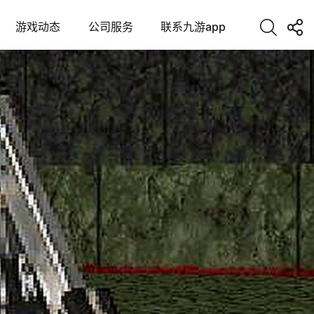
游戏动态
公司服务
联系九游app