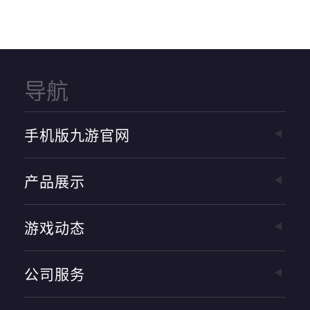
导航
手机版九游官网
产品展示
游戏动态
公司服务