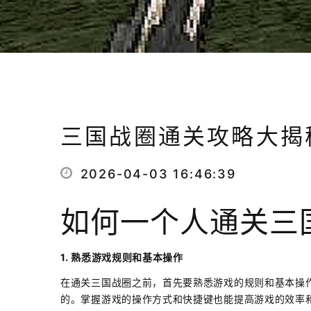
三国战圈通关攻略大揭
2026-04-03 16:46:39
如何一个人通关三
1. 熟悉游戏规则和基本操作
在通关三国战圈之前，首先要熟悉游戏的规则和基本操
的。掌握游戏的操作方式和快捷键也能提高游戏的效率