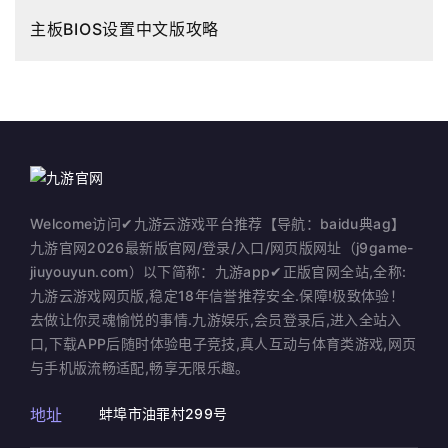
主板BIOS设置中文版攻略
Welcome访问✔九游云游戏平台推荐【导航：baidu典ag】
九游官网2026最新版官网/登录/入口/网页版网址（j9game-
jiuyouyun.com）以下简称：九游app✔正版官网全站,全称:
九游云游戏网页版,稳定18年信誉推荐安全.保障!极致体验！
去做让你灵魂愉悦的事情.九游娱乐,会员登录后,进入全站入
口,下载APP后随时体验电子竞技,真人互动与体育类游戏,网页
与手机版流畅适配,畅享无限乐趣。
地址
蚌埠市油罪村299号