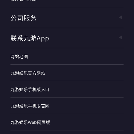
公司服务
联系九游app
网站地图
九游娱乐官方网站
九游娱乐手机版入口
九游娱乐手机版官网
九游娱乐Web网页版