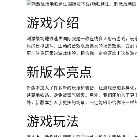
游戏介绍
刺激战场地铁逃生国际服是一款在线多人射击游戏，玩
原的模拟战斗、生动的音效以及逼真的场景效果，受到
更加注重玩家的游戏体验，相信你一定会喜欢上这款游
新版本亮点
新版本加入了许多新的玩法和装备，让游戏更加多样化
逃离地铁站，避免被毒气毁灭。另外，我们还加入了更
外，新版本加入了更多的场景，一定能够带给你不一样
游戏玩法
基本上，地铁逃生游戏主要分为单人和多人两种模式。