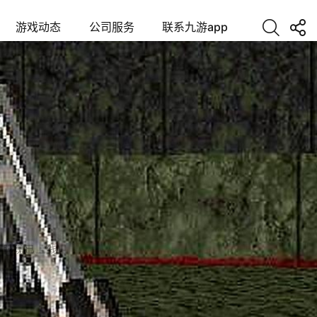
游戏动态
公司服务
联系九游app
服现已上线)