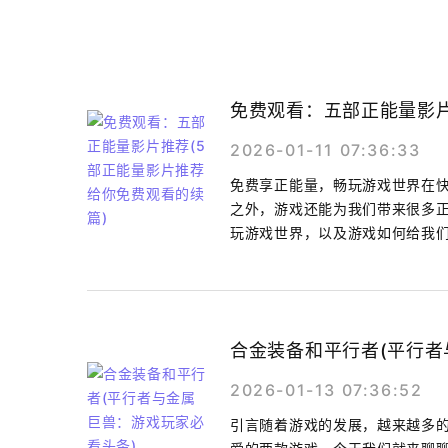
免费观看：五部正能量影片
2026-01-11 07:36:33
免费享正能量，畅玩游戏世界在
之外，游戏还能为我们带来很多
玩游戏世界，以及游戏如何给我们带
合金装备和平行者(平行者
2026-01-13 07:36:52
引言随着游戏的发展，越来越多