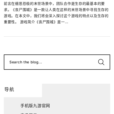
前言在细思恐极的末世场景中，团队合作是生存的最基本的要
求。《丧尸围城》是一款让人类在这样的末世场景中寻找生存的
游戏。在本文中，我们将会深入探讨这个游戏的特点以及生存的
重要性。 游戏简介《丧尸围城》是一...
Search the blog...
导航
手机版九游官网