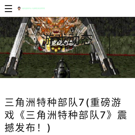
游戏动态
首页
游戏动态
三角洲特种部队7(重磅游戏《三角洲特种部队7》震撼发布！)
三角洲特种部队7(重磅游
戏《三角洲特种部队7》震
撼发布！)