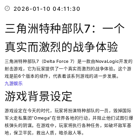
2026-01-10 04:11:30
三角洲特种部队7：一个
真实而激烈的战争体验
三角洲特种部队7（Delta Force 7）是一款由NovaLogic开发的
射击游戏，它为玩家提供了一个真实而激烈的战争体验。这个游
戏是前6个版本的续作，代表着该系列游戏的进一步发展。
九游娱乐
游戏背景设定
游戏设定在今天的时代，玩家将扮演特种部队的一员，毁掉国际
军火走私集团“Omega”在世界各地的行动，并阻止他们试图引爆
核弹头的阴谋。在游戏中，玩家将执行各种任务，如破坏敌军基
地，保卫平民，救出人质，暗杀敌人等。