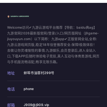
Welcome访问✔九游云游戏平台推荐【导航：baidu典ag】
九游官网2026最新版官网/登录/入口/网页版网址（j9game-
jiuyouyun.com）以下简称：九游app✔正版官网全站,全称:
九游云游戏网页版,稳定18年信誉推荐安全.保障!极致体验！
去做让你灵魂愉悦的事情.九游娱乐,会员登录后,进入全站入
口,下载APP后随时体验电子竞技,真人互动与体育类游戏,网页
与手机版流畅适配,畅享无限乐趣。
地址
蚌埠市油罪村299号
电话
phone
邮箱
J909@j909.vip