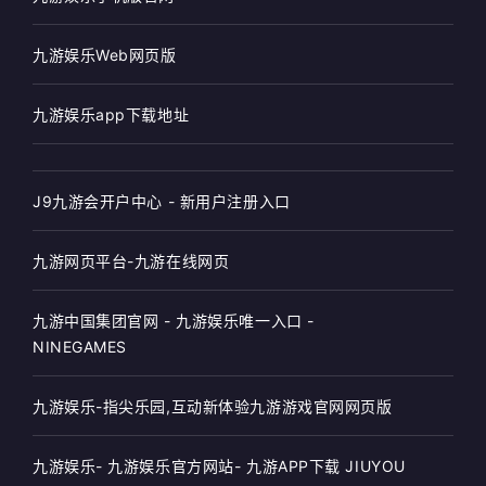
九游娱乐Web网页版
九游娱乐app下载地址
J9九游会开户中心 - 新用户注册入口
九游网页平台-九游在线网页
九游中国集团官网 - 九游娱乐唯一入口 -
NINEGAMES
九游娱乐-指尖乐园,互动新体验九游游戏官网网页版
九游娱乐- 九游娱乐官方网站- 九游APP下载 JIUYOU