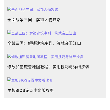
全面战争三国：解锁人物攻略
全战三国：解锁建筑序列，筑就帝王江山
修改加密魔兽地图教程：实用技巧与详细步骤
主板BIOS设置中文版攻略