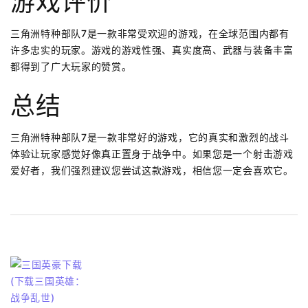
游戏评价
三角洲特种部队7是一款非常受欢迎的游戏，在全球范围内都有
许多忠实的玩家。游戏的游戏性强、真实度高、武器与装备丰富
都得到了广大玩家的赞赏。
总结
三角洲特种部队7是一款非常好的游戏，它的真实和激烈的战斗
体验让玩家感觉好像真正置身于战争中。如果您是一个射击游戏
爱好者，我们强烈建议您尝试这款游戏，相信您一定会喜欢它。