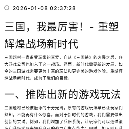
2026-01-08 02:37:28
三国，我最厉害！- 重塑
辉煌战场新时代
三国题材一直备受玩家的喜爱，自从《三国杀》的火爆之后，各
大游戏公司也加入了这一战场。然而，新时代需要新的发展，如
今的三国游戏需要更为丰富的玩法和更完美的游戏体验。重塑辉
煌战场新时代，成为了我们的目标。
一、推陈出新的游戏玩法
三国题材已经被磨琢的十分光滑，原有的游戏玩法早已让玩家们
熟知，不能再有什么惊喜。而对于新时代的游戏，我们需要做出
创新的尝试。例如，我们增加了兵器系统，让玩家们可以通过锻
造和升级武器来提升自己的战力和生存能力；同时，加入随从系