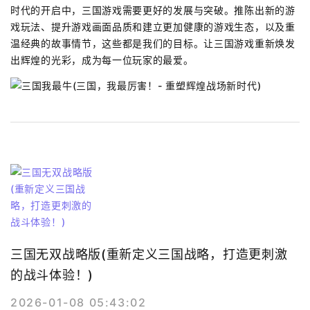
时代的开启中，三国游戏需要更好的发展与突破。推陈出新的游
戏玩法、提升游戏画面品质和建立更加健康的游戏生态，以及重
温经典的故事情节，这些都是我们的目标。让三国游戏重新焕发
出辉煌的光彩，成为每一位玩家的最爱。
三国无双战略版(重新定义三国战略，打造更刺激
的战斗体验！)
2026-01-08 05:43:02