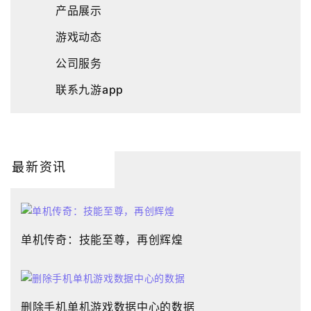
产品展示
游戏动态
公司服务
联系九游app
最新资讯
单机传奇：技能至尊，再创辉煌
删除手机单机游戏数据中心的数据