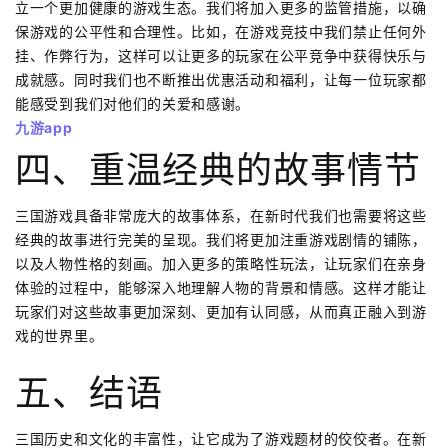
立一个更加健康的游戏生态。我们将加入更多的监管措施，以确
保游戏的公平性和合理性。比如，在游戏竞技中我们禁止任何外
挂、作弊行为，这样可以让更多的玩家在公平竞争中获得快乐与
成就感。同时我们也不断推出优惠活动和福利，让每一位玩家都
能感受到我们对他们的关爱和感谢。
九游app
四、重温经典的故事情节
三国游戏具备非常庞大的故事体系，在新时代我们也需要将这些
经典的故事进行完美的呈现。我们将更加注重游戏剧情的铺陈，
以及人物性格的刻画。加入更多的策略性玩法，让玩家们在亲身
体验的过程中，能够深入地理解人物的背景和情感。这样才能让
玩家们对这些故事更加深刻、更加有认同感，从而真正融入到游
戏的世界里。
五、结语
三国历史和文化的丰富性，让它成为了游戏题材的佼佼者。在新